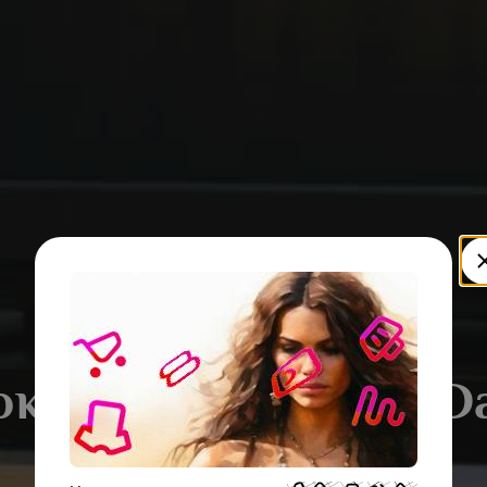
окоррекция видео Da
Resolve