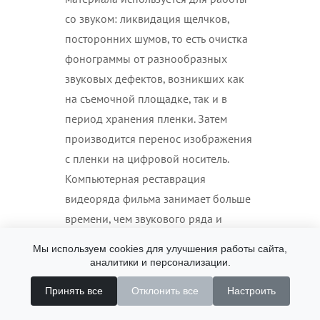
со звуком: ликвидация щелчков,
посторонних шумов, то есть очистка
фонограммы от разнообразных
звуковых дефектов, возникших как
на съемочной площадке, так и в
период хранения пленки. Затем
производится перенос изображения
с пленки на цифровой носитель.
Компьютерная реставрация
видеоряда фильма занимает больше
времени, чем звукового ряда и
длится около месяца (в зависимости
Мы используем cookies для улучшения работы сайта,
от сложности материала). Перед
аналитики и персонализации.
реставраторами стоит задача
Принять все
Отклонить все
Настроить
определиться с цветовым решением
картины и провести